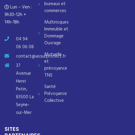
bureaux et
Lun – Ven :
commerces
9h30-12h +
14h-18h
Multirisques
Immeuble et
Dommage
04 94
Ouvrage
06 06 08
Mutuelle
contact@assurprotect.fr
et
37
prévoyance
Avenue
TNS
Henri
Santé
Petin,
Prévoyance
83500 La
Collective
Seyne-
sur-Mer
SITES