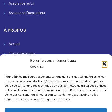
Assurance auto
Assurance Emprunteur
À PROPOS
Accueil
Contactez-nous
Gérer le consentement aux
Notre société
cookies
Mentions légales
Pour offrir les meilleures expériences, nous utilisons des technologies telles
que les cookies pour stocker et/ou accéder aux informations des appareils.
Politique de Protection des Données
Le fait de consentir à ces technologies nous permettra de traiter des données
telles que le comportement de navigation ou les ID uniques sur ce site. Le fait
Termes clés pour la Politique de Protection des Données
de ne pas consentir ou de retirer son consentement peut avoir un effet
négatif sur certaines caractéristiques et fonctions.
Avis relatif aux cookies – U.E.