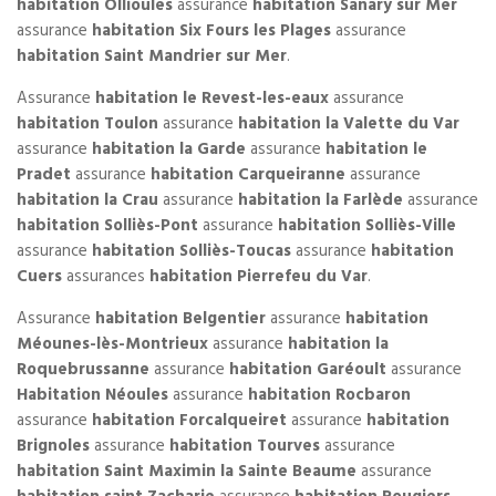
habitation Ollioules
assurance
habitation Sanary sur Mer
assurance
habitation Six Fours les Plages
assurance
habitation Saint Mandrier sur Mer
.
Assurance
habitation le Revest-les-eaux
assurance
habitation Toulon
assurance
habitation la Valette du Var
assurance
habitation la Garde
assurance
habitation le
Pradet
assurance
habitation Carqueiranne
assurance
habitation la Crau
assurance
habitation la Farlède
assurance
habitation Solliès-Pont
assurance
habitation Solliès-Ville
assurance
habitation Solliès-Toucas
assurance
habitation
Cuers
assurances
habitation Pierrefeu du Var
.
Assurance
habitation Belgentier
assurance
habitation
Méounes-lès-Montrieux
assurance
habitation la
Roquebrussanne
assurance
habitation Garéoult
assurance
Habitation Néoules
assurance
habitation Rocbaron
assurance
habitation Forcalqueiret
assurance
habitation
Brignoles
assurance
habitation Tourves
assurance
habitation Saint Maximin la Sainte Beaume
assurance