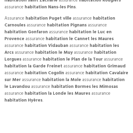
habitation saint Zacharie
assurance
habitation Rougiers
assurance
habitation Nans-les Pins
.
Assurance
habitation Puget ville
assurance
habitation
Carnoules
assurance
habitation Pignans
assurance
habitation Gonfaron
assurance
habitation le Luc en
Provence
assurance
habitation le Cannet les Maures
assurance
habitation Vidauban
assurance
habitation les
Arcs
assurance
habitation le Muy
assurance
habitation
Lorgues
assurance
habitation le Plan de la Tour
assurance
habitation la Garde Freinet
assurance
habitation Grimaud
assurance
habitation Cogolin
assurance
habitation Cavalaire
sur Mer
assurance
habitation la Mole
assurance
habitation
le Lavandou
assurance
habitation Bormes les Mimosas
assurance
habitation la Londe les Maures
assurance
habitation Hyères
.