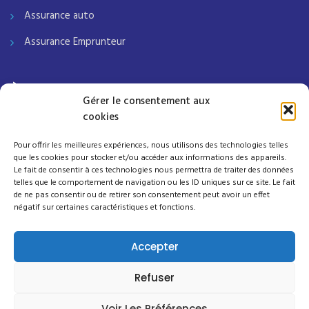
Assurance auto
Assurance Emprunteur
À PROPOS
Gérer le consentement aux
cookies
Accueil
Pour offrir les meilleures expériences, nous utilisons des technologies telles
Contactez-nous
que les cookies pour stocker et/ou accéder aux informations des appareils.
Le fait de consentir à ces technologies nous permettra de traiter des données
Notre société
telles que le comportement de navigation ou les ID uniques sur ce site. Le fait
de ne pas consentir ou de retirer son consentement peut avoir un effet
Mentions légales
négatif sur certaines caractéristiques et fonctions.
Politique de Protection des Données
Accepter
Termes clés pour la Politique de Protection des Données
Refuser
Avis relatif aux cookies – U.E.
Voir Les Préférences