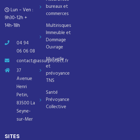
bureaux et
Lun – Ven :
commerces
9h30-12h +
14h-18h
Multirisques
Immeuble et
Dommage
04 94
Ouvrage
06 06 08
Mutuelle
contact@assurprotect.fr
et
37
prévoyance
Avenue
TNS
Henri
Santé
Petin,
Prévoyance
83500 La
Collective
Seyne-
sur-Mer
SITES