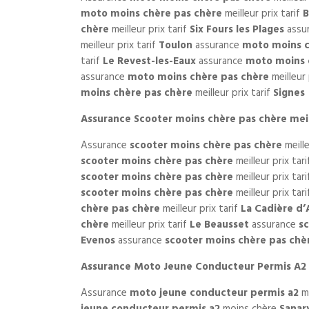
moto moins chère pas chère
meilleur prix tarif
B
chère
meilleur prix tarif
Six Fours les Plages
assu
meilleur prix tarif
Toulon
assurance
moto moins c
tarif
Le Revest-les-Eaux
assurance
moto moins 
assurance
moto moins chère pas chère
meilleur 
moins chère pas chère
meilleur prix tarif
Signes
Assurance Scooter moins chère pas chère meill
Assurance
scooter moins chère pas chère
meille
scooter moins chère pas chère
meilleur prix tar
scooter moins chère pas chère
meilleur prix tar
scooter moins chère pas chère
meilleur prix tar
chère pas chère
meilleur prix tarif
La Cadière d’
chère
meilleur prix tarif
Le Beausset
assurance
s
Evenos
assurance
scooter moins chère pas chè
Assurance Moto Jeune Conducteur Permis A2
Assurance
moto jeune conducteur permis a2
m
jeune conducteur permis a2
moins chère
Sanar