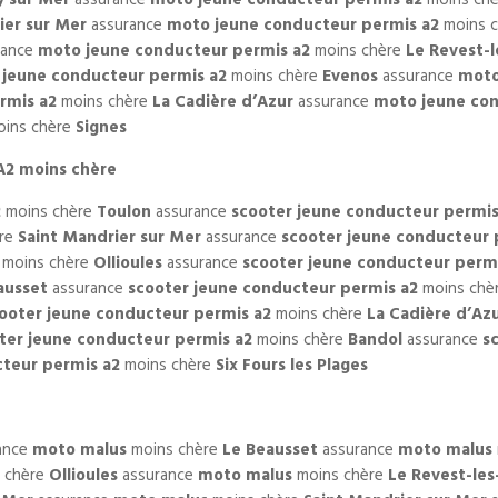
ier sur Mer
assurance
moto jeune conducteur permis a2
moins 
rance
moto jeune conducteur permis a2
moins chère
Le Revest-l
jeune conducteur permis a2
moins chère
Evenos
assurance
moto
rmis a2
moins chère
La Cadière d’Azur
assurance
moto jeune con
ins chère
Signes
A2 moins chère
2
moins chère
Toulon
assurance
scooter jeune conducteur permis
ère
Saint Mandrier sur Mer
assurance
scooter jeune conducteur 
moins chère
Ollioules
assurance
scooter jeune conducteur perm
ausset
assurance
scooter jeune conducteur permis a2
moins chè
ooter jeune conducteur permis a2
moins chère
La Cadière d’Az
ter jeune conducteur permis a2
moins chère
Bandol
assurance
s
cteur permis a2
moins chère
Six Fours les Plages
ance
moto malus
moins chère
Le Beausset
assurance
moto malus
 chère
Ollioules
assurance
moto malus
moins chère
Le Revest-les