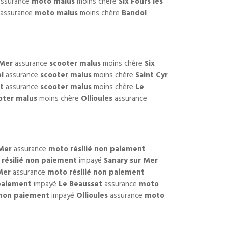
ssurance
moto malus
moins chère
Six Fours les
assurance
moto malus
moins chère
Bandol
 Mer
assurance
scooter malus
moins chère
Six
l
assurance
scooter malus
moins chère
Saint Cyr
t
assurance
scooter malus
moins chère
Le
oter malus
moins chère
Ollioules
assurance
 Mer
assurance
moto résilié non paiement
résilié non paiement
impayé
Sanary sur Mer
Mer
assurance
moto résilié non paiement
 paiement
impayé
Le Beausset
assurance
moto
 non paiement
impayé
Ollioules
assurance
moto