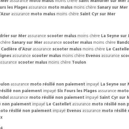
 Mer
assurance
moto malus
moins chère
Saint Mandrier sur Mer
a
urs les Plages
assurance
moto malus
moins chère
Sanary sur Mer
’Azur
assurance
moto malus
moins chère
Saint Cyr sur Mer
drier sur Mer
assurance
scooter malus
moins chère
La Seyne sur
 chère
Sanary sur Mer
assurance
scooter malus
moins chère
Bando
 Cadière d’Azur
assurance
scooter malus
moins chère
Le Castelle
Signes
assurance
scooter malus
moins chère
Evenos
assurance
sco
ssurance
scooter malus
moins chère
Toulon
oulon
assurance
moto résilié non paiement
impayé
La Seyne sur
résilié non paiement
impayé
Six Fours les Plages
assurance
moto 
ndol
assurance
moto résilié non paiement
impayé
Saint Cyr sur 
ié non paiement
impayé
Le Castellet
assurance
moto résilié non
oto résilié non paiement
impayé
Evenos
assurance
moto résilié
ux
yé