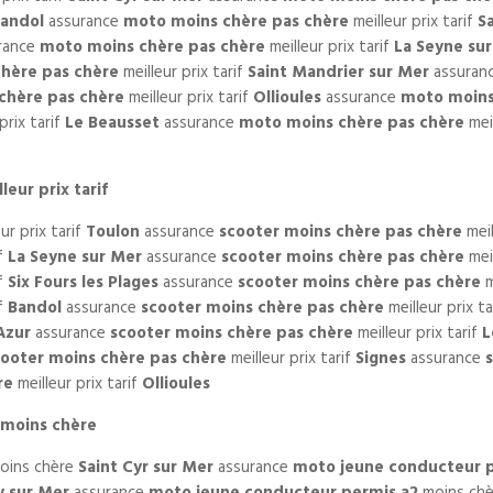
andol
assurance
moto moins chère pas chère
meilleur prix tarif
S
rance
moto moins chère pas chère
meilleur prix tarif
La Seyne su
hère pas chère
meilleur prix tarif
Saint Mandrier sur Mer
assuran
chère pas chère
meilleur prix tarif
Ollioules
assurance
moto moins
prix tarif
Le Beausset
assurance
moto moins chère pas chère
meil
eur prix tarif
ur prix tarif
Toulon
assurance
scooter moins chère pas chère
meil
if
La Seyne sur Mer
assurance
scooter moins chère pas chère
meil
if
Six Fours les Plages
assurance
scooter moins chère pas chère
m
if
Bandol
assurance
scooter moins chère pas chère
meilleur prix ta
Azur
assurance
scooter moins chère pas chère
meilleur prix tarif
L
cooter moins chère pas chère
meilleur prix tarif
Signes
assurance
re
meilleur prix tarif
Ollioules
 moins chère
oins chère
Saint Cyr sur Mer
assurance
moto jeune conducteur p
y sur Mer
assurance
moto jeune conducteur permis a2
moins ch