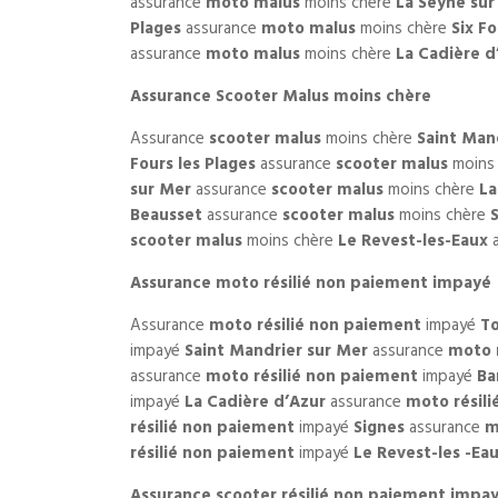
assurance
moto malus
moins chère
La Seyne sur
Plages
assurance
moto malus
moins chère
Six Fo
assurance
moto malus
moins chère
La Cadière d
Assurance Scooter Malus moins chère
Assurance
scooter malus
moins chère
Saint Man
Fours les Plages
assurance
scooter malus
moins
sur Mer
assurance
scooter malus
moins chère
La
Beausset
assurance
scooter malus
moins chère
scooter malus
moins chère
Le Revest-les-Eaux
a
Assurance moto résilié non paiement impayé
Assurance
moto résilié non paiement
impayé
T
impayé
Saint Mandrier sur Mer
assurance
moto 
assurance
moto résilié non paiement
impayé
Ba
impayé
La Cadière d’Azur
assurance
moto résil
résilié non paiement
impayé
Signes
assurance
m
résilié non paiement
impayé
Le Revest-les -Ea
Assurance scooter résilié non paiement impa