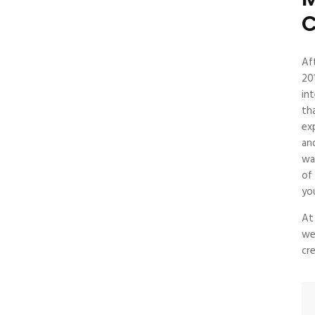
C
Af
20
in
th
ex
an
wa
of
yo
At
we
cre