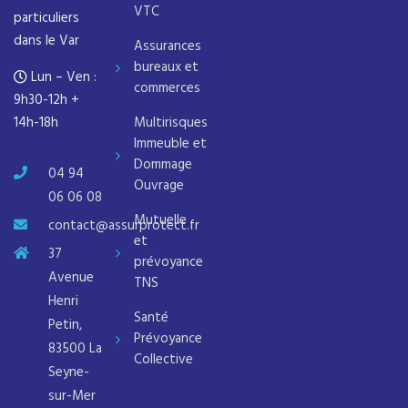
VTC
particuliers
dans le Var
Assurances
bureaux et
Lun – Ven :
commerces
9h30-12h +
14h-18h
Multirisques
Immeuble et
Dommage
04 94
Ouvrage
06 06 08
Mutuelle
contact@assurprotect.fr
et
37
prévoyance
Avenue
TNS
Henri
Santé
Petin,
Prévoyance
83500 La
Collective
Seyne-
sur-Mer